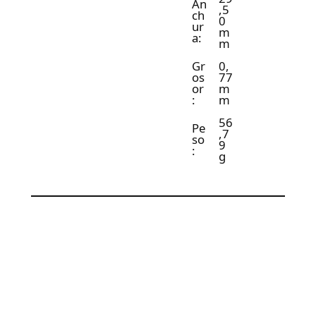
An
,5
ch
0
ur
m
a:
m
Gr
0,
os
77
or
m
:
m
56
Pe
,7
so
9
:
g