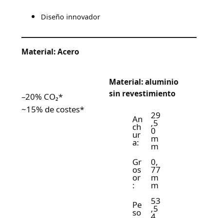
Diseño innovador
Material: Acero
Material: aluminio
sin revestimiento
–20% CO₂*
~15% de costes*
29
An
,5
ch
0
ur
m
a:
m
Gr
0,
os
77
or
m
:
m
53
Pe
,5
so
4